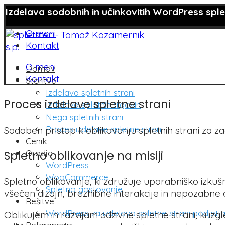
Izdelava sodobnih in učinkovitih WordPress splet
O meni
Kontakt
O meni
Domov
Kontakt
Storitve
Izdelava spletnih strani
Proces izdelave spletne strani
Izdelava spletnih trgovin
Nega spletnih strani
Proces izdelave spletne strani
Sodoben pristop k oblikovanju spletnih strani za zag
Cenik
Orodja
Spletno oblikovanje na misiji
WordPress
WooCommerce
Spletno oblikovanje, ki združuje uporabniško izku
Spletno gostovanje
všečen dizajn, brezhibne interakcije in nepozabne 
Rešitve
WordPress za izdelavo spletne strani podjetj
Oblikujem in razvijam odzivne spletne strani, ki izg