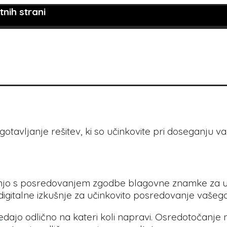
nih strani
otavljanje rešitev, ki so učinkovite pri doseganju vaš
šnjo s posredovanjem zgodbe blagovne znamke za us
digitalne izkušnje za učinkovito posredovanje vašega
a
ledajo odlično na kateri koli napravi. Osredotočanje 