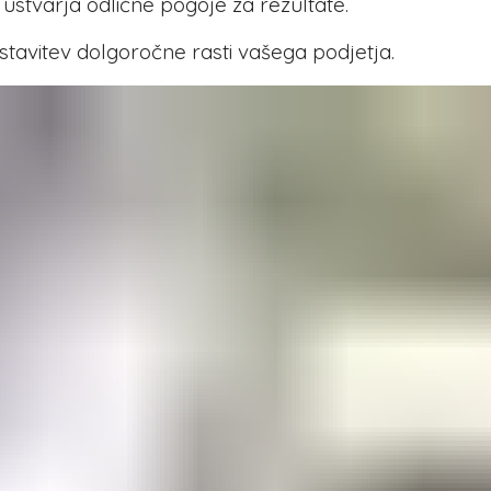
stvarja odlične pogoje za rezultate.
stavitev dolgoročne rasti vašega podjetja.