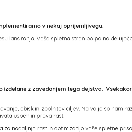
 implementiramo v nekaj oprijemljivega.
esu lansiranja. Vaša spletna stran bo polno delujo
i so izdelane z zavedanjem tega dejstva. Vsekako
nje, obisk in izpolnitev ciljev. Na voljo so nam razli
krivata uspeh in prava rast.
 za nadaljnjo rast in optimizacijo vaše spletne prisot