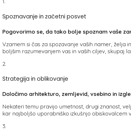
1.
Spoznavanje in začetni posvet
Pogovorimo se, da tako bolje spoznam vaše zamis
Vzamem si čas za spozavanje vaših namer, želja in po
boljšim razumevanjem vas in vaših ciljev, skupaj la
2.
Strategija in oblikovanje
Določimo arhitekturo, zemljevid, vsebino in izgle
Nekateri temu pravijo umetnost, drugi znanost, velj
kar najboljšo uporabniško izkušnjo obiskovalcem vaše
3.