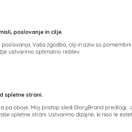
li, poslovanje in cilje.
slovanja. Vaša zgodba, cilji in izzivi so pomembni za
žje ustvarimo optimalno rešitev.
d spletne strani.
a pa oboje. Moj pristop sledi StoryBrand predlogi, ob
 spletne strani. Ustvarimo dizajne, ki niso le estets