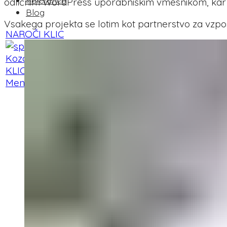
Reference
odličnim WordPress uporabniškim vmesnikom, kar u
Blog
Vsakega projekta se lotim kot partnerstvo za vzpo
NAROČI KLIC
KLIC
Meni