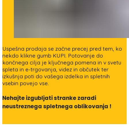
Uspešna prodaja se začne precej pred tem, ko
nekdo klikne gumb KUPI. Potovanje do
končnega cilja je ključnega pomena in v svetu
spleta in e-trgovanja, videz in občutek ter
izkušnja poti do vašega izdelka in spletnih
vsebin povejo vse.
Nehajte izgubljati stranke zaradi
neustreznega spletnega oblikovanja !