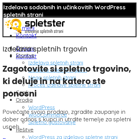
Izdelava sodobnih in učinkovitih WordPress
spletnih strani
O meni
Kontakt
Domov
Izdelava spletnih trgovin
O meni
Storitve
Kontakt
Izdelava spletnih strani
Zagotovite si spletno trgovino,
Izdelava spletnih trgovin
Nega spletnih strani
ki deluje in na katero ste
Proces izdelave spletne strani
ponosni
Cenik
Orodja
WordPress
Povečajte svojo prodajo, zgradite zaupanje in
WooCommerce
dober odnos s kupci in utrdite temelje za spletni
Spletno gostovanje
uspeh.
Rešitve
WordPress za izdelavo spletne strani