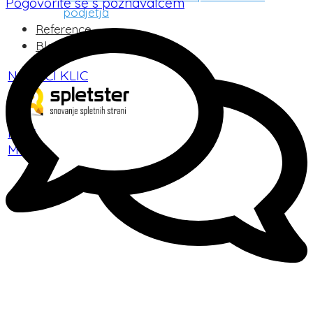
Pogovorite se s poznavalcem
podjetja
Reference
Blog
NAROČI KLIC
KLIC
Meni