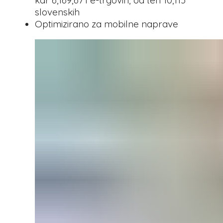
kar 6,169,671 e-trgovin, od teh 10,113
slovenskih
Optimizirano za mobilne naprave