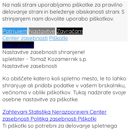
Na naši strani uporabljamo piškotke za pravilno
delovanje strani in beleženje obiskanosti strani. S
strinjanjem nam dovolite uporabo piškotkov.
Potrjujem
Nastavitve
Zavračam
Center zasebnosti
Piškotki
Zapri popup
Nastavitve zasebnosti shranjene!
spletster - Tomaž Kozamernik s.p.
Nastavitve zasebnosti
Ko obiščete katero koli spletno mesto, le to lahko
shranjuje ali pridobi podatke v vašem brskalniku,
večinoma v obliki piškotkov. Tukaj nadzirate svoje
osebne nastavitve za piškotke.
Zahtevani
Statistika
Nerazporejeni
Center
zasebnosti
Politika zasebnosti
Piškotki
Ti piškotki so potrebni za delovanje spletnega