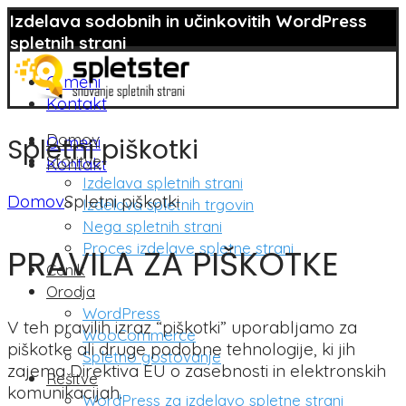
Izdelava sodobnih in učinkovitih WordPress
spletnih strani
O meni
Kontakt
Domov
Spletni piškotki
O meni
Storitve
Kontakt
Izdelava spletnih strani
Domov
Spletni piškotki
Izdelava spletnih trgovin
Nega spletnih strani
Proces izdelave spletne strani
PRAVILA ZA PIŠKOTKE
Cenik
Orodja
WordPress
V teh pravilih izraz “piškotki” uporabljamo za
WooCommerce
piškotke ali druge podobne tehnologije, ki jih
Spletno gostovanje
zajema Direktiva EU o zasebnosti in elektronskih
Rešitve
komunikacijah.
WordPress za izdelavo spletne strani