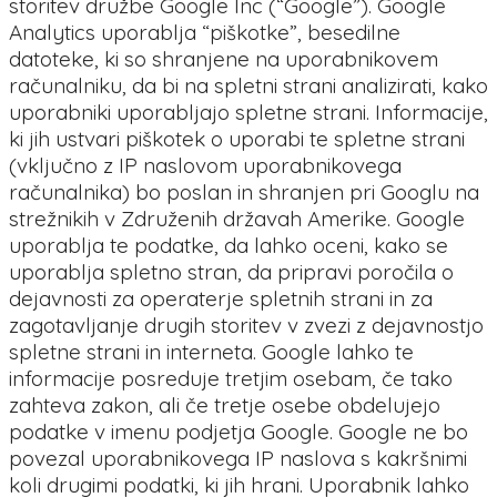
storitev družbe Google Inc (“Google”). Google
Analytics uporablja “piškotke”, besedilne
datoteke, ki so shranjene na uporabnikovem
računalniku, da bi na spletni strani analizirati, kako
uporabniki uporabljajo spletne strani. Informacije,
ki jih ustvari piškotek o uporabi te spletne strani
(vključno z IP naslovom uporabnikovega
računalnika) bo poslan in shranjen pri Googlu na
strežnikih v Združenih državah Amerike. Google
uporablja te podatke, da lahko oceni, kako se
uporablja spletno stran, da pripravi poročila o
dejavnosti za operaterje spletnih strani in za
zagotavljanje drugih storitev v zvezi z dejavnostjo
spletne strani in interneta. Google lahko te
informacije posreduje tretjim osebam, če tako
zahteva zakon, ali če tretje osebe obdelujejo
podatke v imenu podjetja Google. Google ne bo
povezal uporabnikovega IP naslova s kakršnimi
koli drugimi podatki, ki jih hrani. Uporabnik lahko