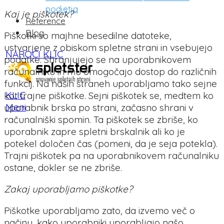
podjetja
Kaj je piškotek?
Reference
Blog
Piškotki so majhne besedilne datoteke,
ustvarjene z obiskom spletne strani in vsebujejo
NAROČI KLIC
podatke. Shranjujejo se na uporabnikovem
računalniku in mu omogočajo dostop do različnih
funkcij. Na naših straneh uporabljamo tako sejne
KLIC
kot trajne piškotke. Sejni piškotek se, medtem ko
Meni
uporabnik brska po strani, začasno shrani v
računalniški spomin. Ta piškotek se zbriše, ko
uporabnik zapre spletni brskalnik ali ko je
potekel določen čas (pomeni, da je seja potekla).
Trajni piškotek pa na uporabnikovem računalniku
ostane, dokler se ne zbriše.
Zakaj uporabljamo piškotke?
Piškotke uporabljamo zato, da izvemo več o
načinu, kako uporabniki uporabljajo našo