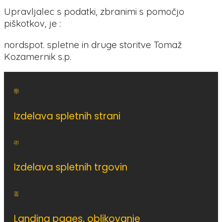
Upravljalec s podatki, zbranimi s pomočjo
piškotkov, je :
nordspot. spletne in druge storitve Tomaž
Kozamernik s.p.
Izdelava spletnih strani
Izdelava spletnih trgovin
Landing pages, oblikovanje