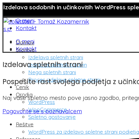
Izdelava sodobnih in učinkovitih WordPress splet
O meni
Kontakt
O meni
Domov
Kontakt
Storitve
Izdelava spletnih strani
Izdelava spletnih strani
Izdelava spletnih trgovin
Nega spletnih strani
Proces izdelave spletne strani
Pospešite rast svojega podjetja z učinko
Cenik
Orodja
Naj vaše spletno mesto pove jasno zgodbo, pritegn
WordPress
WooCommerce
Pogovorite se s poznavalcem
Spletno gostovanje
Rešitve
WordPress za izdelavo spletne strani podjetj