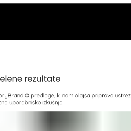
želene rezultate
StoryBrand © predloge, ki nam olajša pripravo ustre
etno uporabniško izkušnjo.