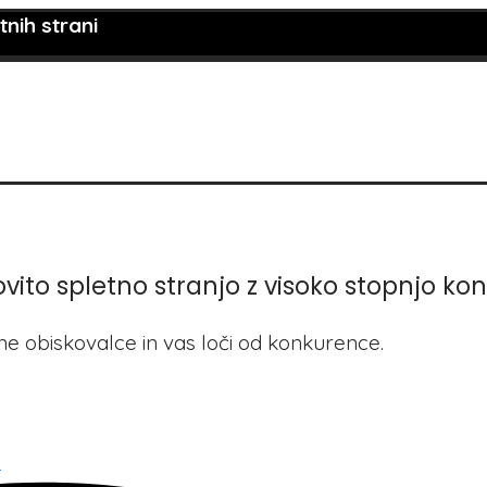
nih strani
vito spletno stranjo z visoko stopnjo konv
e obiskovalce in vas loči od konkurence.
a