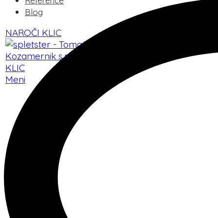
Reference
Blog
NAROČI KLIC
KLIC
Meni