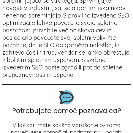
spreminjajoča se strategija. Spremljajte
novosti v industriji, saj se algoritmi iskalnikov
nenehno spreminjajo. S pravilno izvedeno SEO
optimizacijo lahko povečate svojo spletno
prisotnost, privabite več obiskovalcev in
posledično povečate svoj spletni vpliv. Ne
pozabite, da je SEO dolgoročna naložba, ki
zahteva čas in trud, vendar se lahko obrestuje
z boljšim spletnim uspehom. S skrbno
izvedenim SEO boste zgradili pot do spletne
prepoznavnosti in uspeha.
Potrebujete pomoč poznavalca?
V kolikor imate kakšno vprašanje oziroma
potrebujete pomoč ali podporo pri uporabi