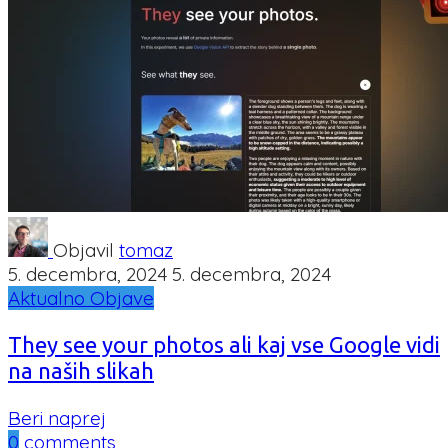
Objavil
tomaz
5. decembra, 2024
5. decembra, 2024
Aktualno
Objave
They see your photos ali kaj vse Google vidi
na naših slikah
Beri naprej
0
comments