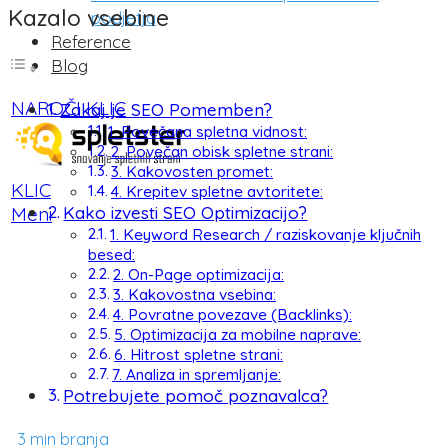
Kazalo vsebine
podjetja
Reference
Blog
NAROČI KLIC
Zakaj je SEO Pomemben?
1. Povečana spletna vidnost:
2. Povečan obisk spletne strani:
3. Kakovosten promet:
KLIC
4. Krepitev spletne avtoritete:
Meni
Kako izvesti SEO Optimizacijo?
1. Keyword Research / raziskovanje ključnih
besed:
2. On-Page optimizacija:
3. Kakovostna vsebina:
4. Povratne povezave (Backlinks):
5. Optimizacija za mobilne naprave:
6. Hitrost spletne strani:
7. Analiza in spremljanje:
Potrebujete pomoč poznavalca?
3
min branja