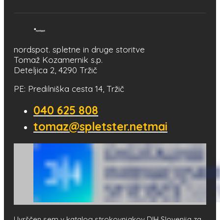
nordspot. spletne in druge storitve
Tomaž Kozamernik s.p.
Deteljica 2, 4290 Tržič
PE: Predilniška cesta 14, Tržič
040 625 808
tomaz@spletster.netmai
Uvrščen sem v katalog strokovnjakov DIH Slovenija za