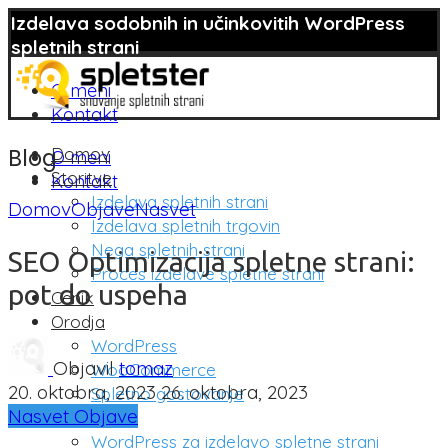
Izdelava sodobnih in učinkovitih WordPress
spletnih strani
O meni
Kontakt
Domov
Blog
O meni
Storitve
Kontakt
Izdelava spletnih strani
Domov
Objave
Nasvet
Izdelava spletnih trgovin
Nega spletnih strani
SEO Optimizacija spletne strani:
Proces izdelave spletne strani
pot do uspeha
Cenik
Orodja
WordPress
Objavil
tomaz
WooCommerce
20. oktobra, 2023
26. oktobra, 2023
Spletno gostovanje
Nasvet
Objave
Rešitve
WordPress za izdelavo spletne strani