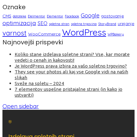
Oznake
Google
CMS
gostovanje
datoteke
Elelmentor
Elementor
Facebook
optimizacija
SEO
urejanje
spletna stran
spletna trgovina
StoryBrand
WordPress
varnost
WooCommerce
WPBakery
Najnovejši prispevki
Koliko stane izdelava spletne strani? Vse, kar morate
vedeti o cenah in kakovosti!
Je WordPress prava izbira za vašo spletno trgovino?
They see your photos ali kaj vse Google vidi na naših
slikah
Sveže na spletu – 2024
7 elementov uspešne pristajalne strani (in kako jo
ustvariti)
Open sidebar
Izdelava spletnih strani