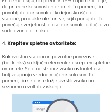
Ena izmed ključnih prednosti SEO optimizacije je,
da pritegne kakovosten promet. To pomeni, da
privabljate obiskovalce, ki dejansko iščejo
vsebine, produkte ali storitve, ki jih ponujate. To
povečuje verjetnost, da se obiskovalci odločijo za
sodelovanje ali nakup.
4.
Krepitev spletne avtoritete:
Kakovostna vsebina in povratne povezave
(backlinks) so ključni elementi za krepitev spletne
avtoritete. Spletne strani z visoko avtoriteto so
bolj zaupanja vredne v očeh iskalnikov. To
pomeni, da se boste lažje uvrstili visoko na
seznamu rezultatov iskanja.