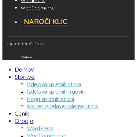
WordPress
WooCoomerce
NAROČI KLIC
spletster
© 2024
Domov
Storitve
Izdelava spletnih strani
Izdelava spletnih trgovin
Nega spletnih strani
Proces izdelave spletne strani
Cenik
Orodja
WordPress
WooCommerce