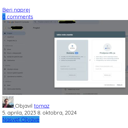
Beri naprej
0
comments
Objavil
tomaz
5. aprila, 2023
8. oktobra, 2024
Nasvet
Objave